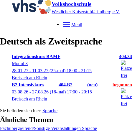
Volkshochschule
Westlicher Kaiserstuhl-Tuniberg e.V.
Menü
Deutsch als Zweitsprache
Integrationskurs BAMF
404.34
Modul 3
28.01.27 - 11.03.27
(25-mal)
18:00
- 21:15
Breisach am Rhein
B2 Intensivkurs
404.B2
neu
03.08.26 - 27.08.26
(16-mal)
17:00
- 20:15
Breisach am Rhein
Sprache
Ähnliche Themen
Fachübergreifend/Sonstige Veranstaltungen Sprache