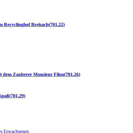
m Recyclinghof Breisach
701.22
t dem Zauberer Monsieur Filou
701.26
 Spaß
701.29
nes Erwachsenen