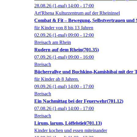
28.08.26
(1-mal)
14:00
- 17:00
Art'Rhena Kulturzentrum auf der Rheininsel
Combat & Fit – Bewegung, Selbstvertrauen und
für Kinder von 8 bis 13 Jahren
02.09.26
(1-mal)
09:00
- 12:00
Breisach am Rhein
Rudern auf dem Rhein
701.35
07.09.26
(1-mal)
09:00
- 16:00
Breisach
Bücherrallye und Buchkino-Kamishibai mit der
für Kinder ab 8 Jahren.
09.09.26
(1-mal)
14:00
- 17:00
Breisach
Ein Nachmittag bei der Feuerwehr
701.12
07.08.26
(1-mal)
14:00
- 17:00
Breisach
Lirum, larum, Löffelstiel
701.13
Kinder kochen und essen miteinander