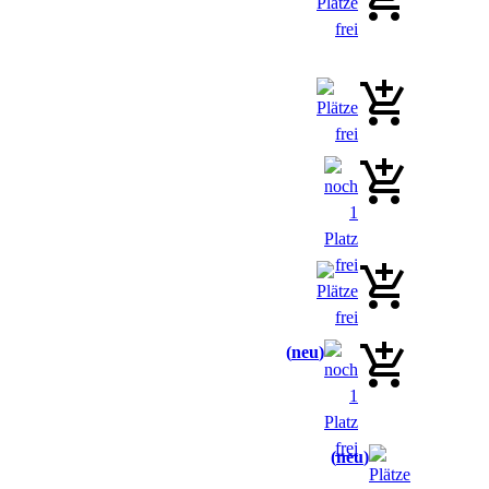
neu
neu