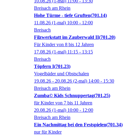
10.08.26
(1-mal)
11:00
- 13:30
Breisach am Rhein
Hohe Türme - tiefe Gruften
701.14
11.08.26
(1-mal)
10:00
- 12:00
Breisach
Filzwerkstatt im Zauberwald II
701.20
Für Kinder von 8 bis 12 Jahren
17.08.26
(1-mal)
11:15
- 13:15
Breisach
Töpfern I
701.23
Vogelbäder und Obstschalen
19.08.26 - 20.08.26
(2-mal)
14:00
- 15:30
Breisach am Rhein
Zumba© Kids Schnuppertag
701.25
für Kinder von 7 bis 11 Jahren
20.08.26
(1-mal)
10:00
- 12:00
Breisach am Rhein
Ein Nachmittag bei den Festspielen
701.34
nur für Kinder