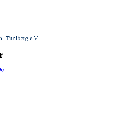
hl-Tuniberg e.V.
r
16