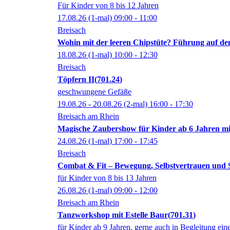
Für Kinder von 8 bis 12 Jahren
17.08.26
(1-mal)
09:00
- 11:00
Breisach
Wohin mit der leeren Chipstüte? Führung auf de
18.08.26
(1-mal)
10:00
- 12:30
Breisach
Töpfern II
701.24
geschwungene Gefäße
19.08.26 - 20.08.26
(2-mal)
16:00
- 17:30
Breisach am Rhein
Magische Zaubershow für Kinder ab 6 Jahren mi
24.08.26
(1-mal)
17:00
- 17:45
Breisach
Combat & Fit – Bewegung, Selbstvertrauen und
für Kinder von 8 bis 13 Jahren
26.08.26
(1-mal)
09:00
- 12:00
Breisach am Rhein
Tanzworkshop mit Estelle Baur
701.31
für Kinder ab 9 Jahren, gerne auch in Begleitung ei