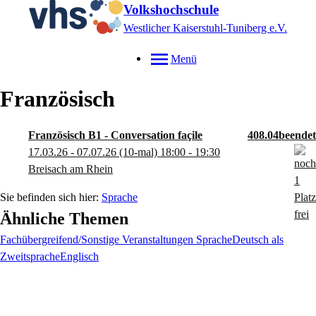
Volkshochschule
Westlicher Kaiserstuhl-Tuniberg e.V.
Menü
Französisch
Französisch B1 - Conversation façile
408.04
17.03.26 - 07.07.26
(10-mal)
18:00
- 19:30
Breisach am Rhein
Sprache
Ähnliche Themen
Fachübergreifend/Sonstige Veranstaltungen Sprache
Deutsch als
Zweitsprache
Englisch