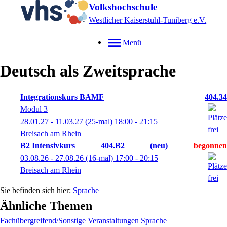
Volkshochschule
Westlicher Kaiserstuhl-Tuniberg e.V.
Menü
Deutsch als Zweitsprache
Integrationskurs BAMF
404.34
Modul 3
28.01.27 - 11.03.27
(25-mal)
18:00
- 21:15
Breisach am Rhein
B2 Intensivkurs
404.B2
neu
03.08.26 - 27.08.26
(16-mal)
17:00
- 20:15
Breisach am Rhein
Sprache
Ähnliche Themen
Fachübergreifend/Sonstige Veranstaltungen Sprache