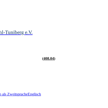
hl-Tuniberg e.V.
408.04
h als Zweitsprache
Englisch